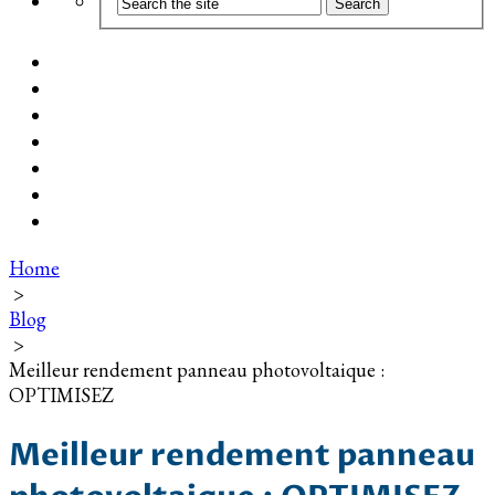
Coût d’installation
Guide d’achat
Devis gratuit
Installation Photovoltaïque dans ma Ville
Blog
Qui suis-je ?
Contact
Home
>
Blog
>
Meilleur rendement panneau photovoltaique :
OPTIMISEZ
Meilleur rendement panneau