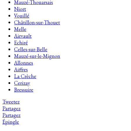
Mauzé-Thouarsais
Niort
Vouillé
Châtillon-sur-Thouet
Melle
Airvault
Echiré
Celles-sur-Belle
Mauzé-sur-le-Mignon
Allonnes
Aiffres
La Crèche
Cerizay
Bressuire
Tweetez
Partagez
Partagez
Épingle