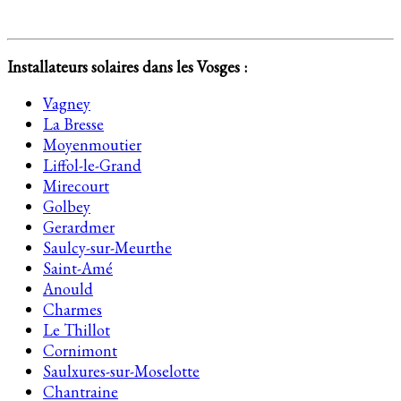
Installateurs solaires dans les Vosges :
Vagney
La Bresse
Moyenmoutier
Liffol-le-Grand
Mirecourt
Golbey
Gerardmer
Saulcy-sur-Meurthe
Saint-Amé
Anould
Charmes
Le Thillot
Cornimont
Saulxures-sur-Moselotte
Chantraine