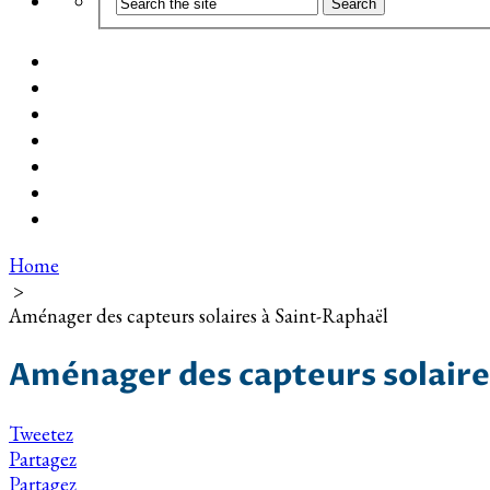
Coût d’installation
Guide d’achat
Devis gratuit
Installation Photovoltaïque dans ma Ville
Blog
Qui suis-je ?
Contact
Home
>
Aménager des capteurs solaires à Saint-Raphaël
Aménager des capteurs solaire
Tweetez
Partagez
Partagez