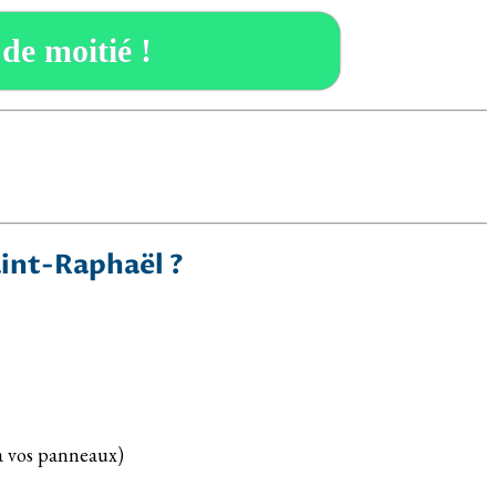
 de moitié !
aint-Raphaël ?
 à vos panneaux)