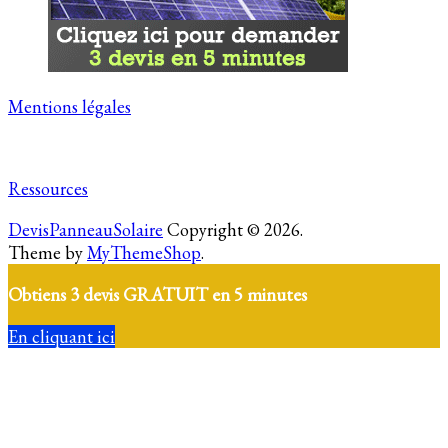
Mentions légales
Ressources
DevisPanneauSolaire
Copyright © 2026.
Theme by
MyThemeShop
.
Obtiens 3 devis GRATUIT en 5 minutes
En cliquant ici