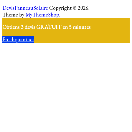
DevisPanneauSolaire
Copyright © 2026.
Theme by
MyThemeShop
.
Obtiens 3 devis GRATUIT en 5 minutes
En cliquant ici