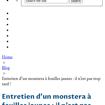
Coût d’installation
Guide d’achat
Devis gratuit
Installation Photovoltaïque dans ma Ville
Blog
Qui suis-je ?
Contact
Home
>
Blog
>
Entretien d’un monstera à feuilles jaunes : il n’est pas trop
tard !
Entretien d’un monstera à