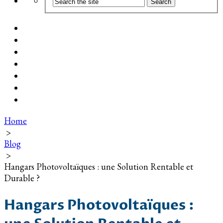
Coût d’installation
Guide d’achat
Devis gratuit
Installation Photovoltaïque dans ma Ville
Blog
Qui suis-je ?
Contact
Home
>
Blog
>
Hangars Photovoltaïques : une Solution Rentable et
Durable ?
Hangars Photovoltaïques :