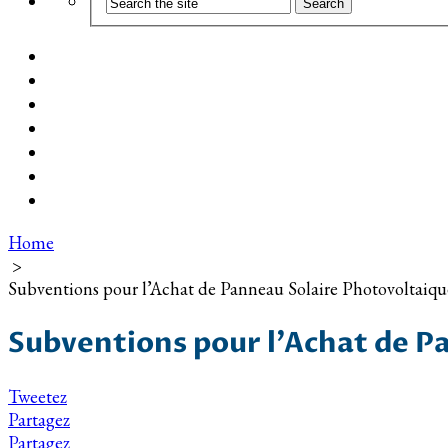
Coût d’installation
Guide d’achat
Devis gratuit
Installation Photovoltaïque dans ma Ville
Blog
Qui suis-je ?
Contact
Home
>
Subventions pour l’Achat de Panneau Solaire Photovoltaiqu
Subventions pour l’Achat de P
Tweetez
Partagez
Partagez