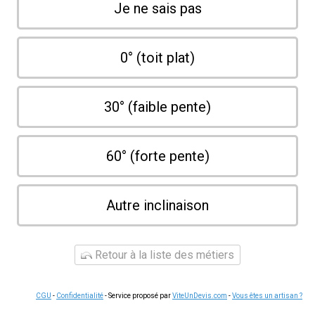
Je ne sais pas
0° (toit plat)
30° (faible pente)
60° (forte pente)
Autre inclinaison
Retour à la liste des métiers
CGU
-
Confidentialité
- Service proposé par
ViteUnDevis.com
-
Vous êtes un artisan ?