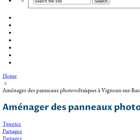
Coût d’installation
Guide d’achat
Devis gratuit
Installation Photovoltaïque dans ma Ville
Blog
Qui suis-je ?
Contact
Home
>
Aménager des panneaux photovoltaïques à Vignoux-sur-Ba
Aménager des panneaux photo
Tweetez
Partagez
Partagez