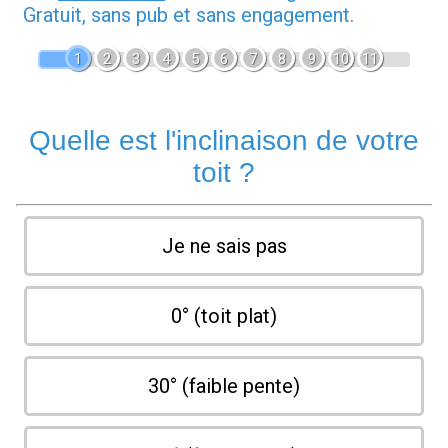
Gratuit, sans pub et sans engagement.
1
2
3
4
5
6
7
8
9
10
11
Quelle est l'inclinaison de votre
toit ?
Je ne sais pas
0° (toit plat)
30° (faible pente)