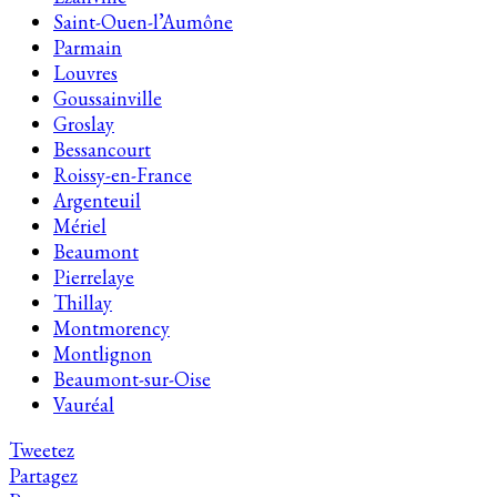
Saint-Ouen-l’Aumône
Parmain
Louvres
Goussainville
Groslay
Bessancourt
Roissy-en-France
Argenteuil
Mériel
Beaumont
Pierrelaye
Thillay
Montmorency
Montlignon
Beaumont-sur-Oise
Vauréal
Tweetez
Partagez