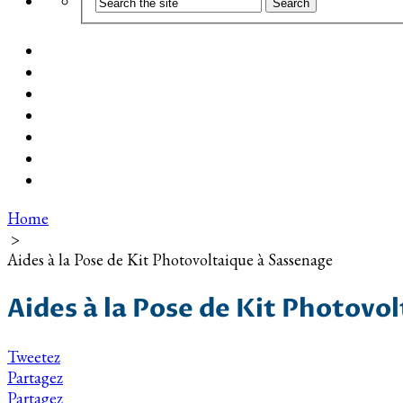
Coût d’installation
Guide d’achat
Devis gratuit
Installation Photovoltaïque dans ma Ville
Blog
Qui suis-je ?
Contact
Home
>
Aides à la Pose de Kit Photovoltaique à Sassenage
Aides à la Pose de Kit Photovo
Tweetez
Partagez
Partagez