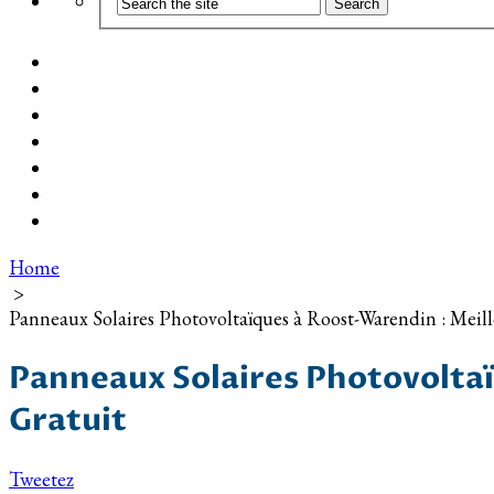
Coût d’installation
Guide d’achat
Devis gratuit
Installation Photovoltaïque dans ma Ville
Blog
Qui suis-je ?
Contact
Home
>
Panneaux Solaires Photovoltaïques à Roost-Warendin : Meil
Panneaux Solaires Photovoltaï
Gratuit
Tweetez