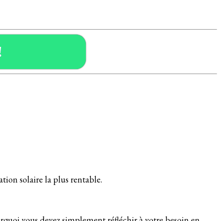
!
lation solaire la plus rentable.
urquoi vous devez simplement réfléchir à votre besoin en