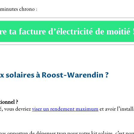
5 minutes chrono :
e ta facture d’électricité de moitié 
 solaires à Roost-Warendin ?
ionnel ?
té, vous devriez
viser un rendement maximum
et avoir l’instal
as opportun de dépenser trop pour votre kit solaire, c’est po