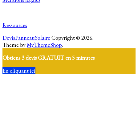
Ressources
DevisPanneauSolaire
Copyright © 2026.
Theme by
MyThemeShop
.
Obtiens 3 devis GRATUIT en 5 minutes
En cliquant ici