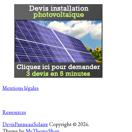
Mentions légales
Ressources
DevisPanneauSolaire
Copyright © 2026.
Theme by
MyThemeShop
.