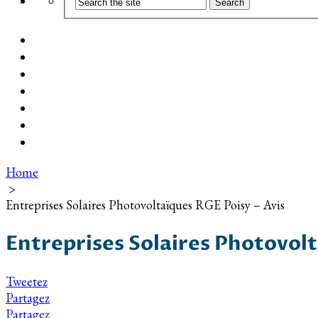
Coût d’installation
Guide d’achat
Devis gratuit
Installation Photovoltaïque dans ma Ville
Blog
Qui suis-je ?
Contact
Home
>
Entreprises Solaires Photovoltaïques RGE Poisy – Avis
Entreprises Solaires Photovolt
Tweetez
Partagez
Partagez