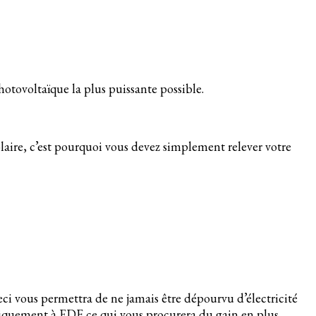
photovoltaïque la plus puissante possible.
olaire, c’est pourquoi vous devez simplement relever votre
eci vous permettra de ne jamais être dépourvu d’électricité
tiquement à EDF ce qui vous procurera du gain en plus.