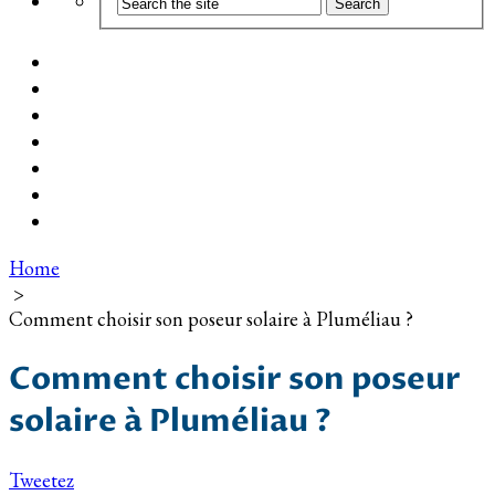
Coût d’installation
Guide d’achat
Devis gratuit
Installation Photovoltaïque dans ma Ville
Blog
Qui suis-je ?
Contact
Home
>
Comment choisir son poseur solaire à Pluméliau ?
Comment choisir son poseur
solaire à Pluméliau ?
Tweetez