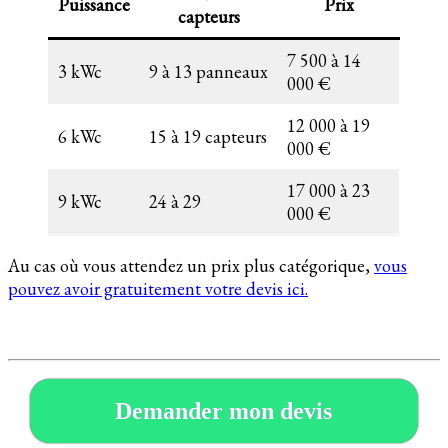
Puissance
Prix
capteurs
7 500 à 14
3 kWc
9 à 13 panneaux
000 €
12 000 à 19
6 kWc
15 à 19 capteurs
000 €
17 000 à 23
9 kWc
24 à 29
000 €
Au cas où vous attendez un prix plus catégorique,
vous
pouvez avoir gratuitement votre devis ici.
Demander mon devis