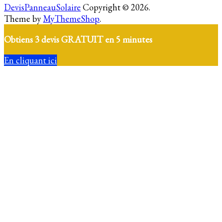
DevisPanneauSolaire
Copyright © 2026.
Theme by
MyThemeShop
.
Obtiens 3 devis GRATUIT en 5 minutes
En cliquant ici