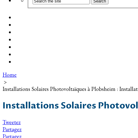
Coût d’installation
Guide d’achat
Devis gratuit
Installation Photovoltaïque dans ma Ville
Blog
Qui suis-je ?
Contact
Home
>
Installations Solaires Photovoltaïques à Plobsheim : Install
Installations Solaires Photovo
Tweetez
Partagez
Partagez