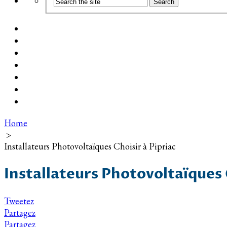
Coût d’installation
Guide d’achat
Devis gratuit
Installation Photovoltaïque dans ma Ville
Blog
Qui suis-je ?
Contact
Home
>
Installateurs Photovoltaïques Choisir à Pipriac
Installateurs Photovoltaïques 
Tweetez
Partagez
Partagez