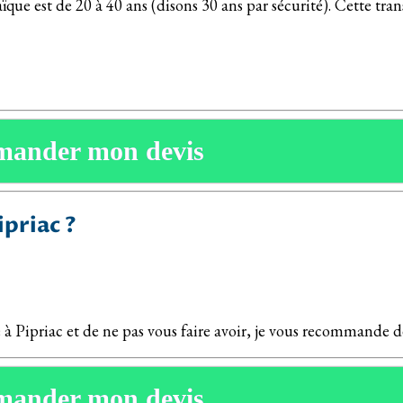
ue est de 20 à 40 ans (disons 30 ans par sécurité). Cette tra
mander mon devis
priac ?
e à Pipriac et de ne pas vous faire avoir, je vous recommande de
mander mon devis