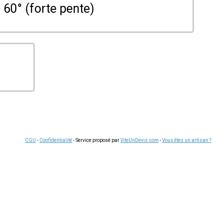
60° (forte pente)
CGU
-
Confidentialité
- Service proposé par
ViteUnDevis.com
-
Vous êtes un artisan ?