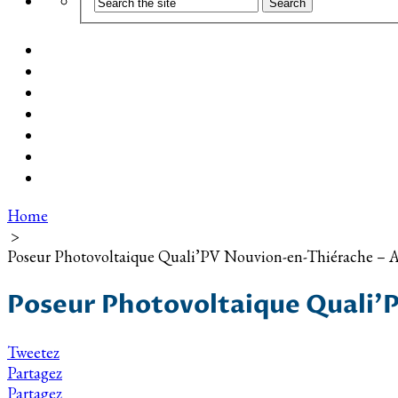
Coût d’installation
Guide d’achat
Devis gratuit
Installation Photovoltaïque dans ma Ville
Blog
Qui suis-je ?
Contact
Home
>
Poseur Photovoltaique Quali’PV Nouvion-en-Thiérache – A
Poseur Photovoltaique Quali’P
Tweetez
Partagez
Partagez