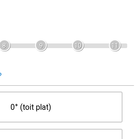
8
9
10
11
?
0° (toit plat)