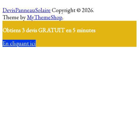
DevisPanneauSolaire
Copyright © 2026.
Theme by
MyThemeShop
.
Obtiens 3 devis GRATUIT en 5 minutes
En cliquant ici