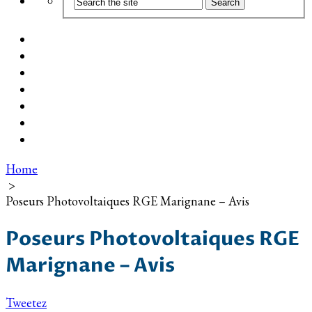
Coût d’installation
Guide d’achat
Devis gratuit
Installation Photovoltaïque dans ma Ville
Blog
Qui suis-je ?
Contact
Home
>
Poseurs Photovoltaiques RGE Marignane – Avis
Poseurs Photovoltaiques RGE
Marignane – Avis
Tweetez