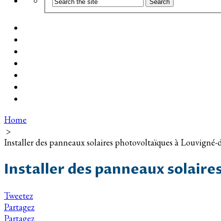
Coût d’installation
Guide d’achat
Devis gratuit
Installation Photovoltaïque dans ma Ville
Blog
Qui suis-je ?
Contact
Home
>
Installer des panneaux solaires photovoltaïques à Louvigné-
Installer des panneaux solair
Tweetez
Partagez
Partagez