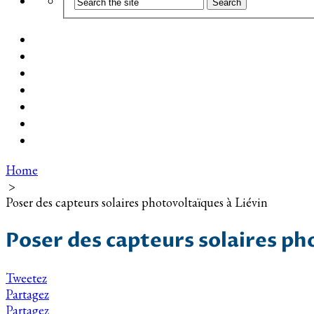
Coût d’installation
Guide d’achat
Devis gratuit
Installation Photovoltaïque dans ma Ville
Blog
Qui suis-je ?
Contact
Home
>
Poser des capteurs solaires photovoltaïques à Liévin
Poser des capteurs solaires ph
Tweetez
Partagez
Partagez