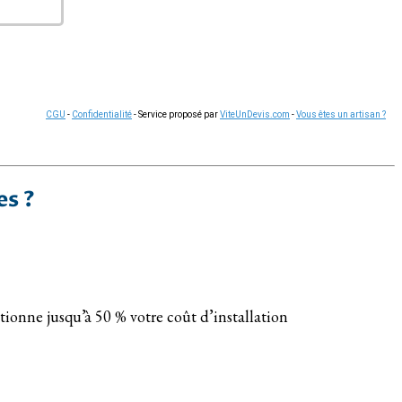
CGU
-
Confidentialité
- Service proposé par
ViteUnDevis.com
-
Vous êtes un artisan ?
es ?
ionne jusqu’à 50 % votre coût d’installation