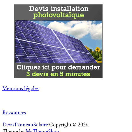
Mentions légales
Ressources
DevisPanneauSolaire
Copyright © 2026.
Theme by
MyThemeShop
.