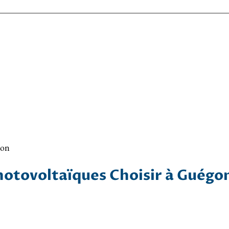
gon
Photovoltaïques Choisir à Guégo