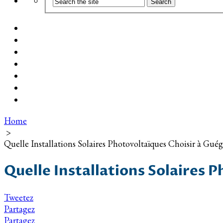
Coût d’installation
Guide d’achat
Devis gratuit
Installation Photovoltaïque dans ma Ville
Blog
Qui suis-je ?
Contact
Home
>
Quelle Installations Solaires Photovoltaïques Choisir à Gué
Quelle Installations Solaires 
Tweetez
Partagez
Partagez