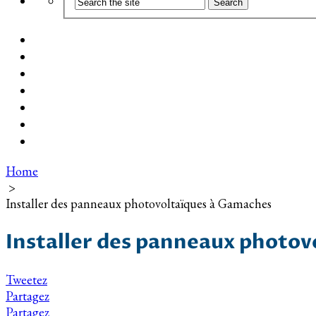
Coût d’installation
Guide d’achat
Devis gratuit
Installation Photovoltaïque dans ma Ville
Blog
Qui suis-je ?
Contact
Home
>
Installer des panneaux photovoltaïques à Gamaches
Installer des panneaux photo
Tweetez
Partagez
Partagez