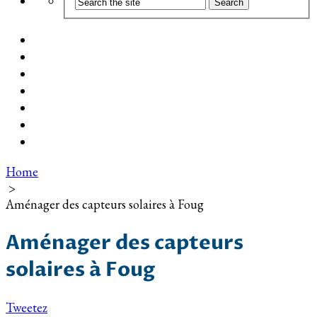
Coût d’installation
Guide d’achat
Devis gratuit
Installation Photovoltaïque dans ma Ville
Blog
Qui suis-je ?
Contact
Home
>
Aménager des capteurs solaires à Foug
Aménager des capteurs
solaires à Foug
Tweetez