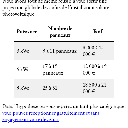
Nous avons tout de même réussis à vous sortir une
projection globale des coûts de l’installation solaire
photovoltaique :
Nombre de
Puissance
Tarif
panneaux
8 000 à 14
3 kWc
9 à 11 panneaux
000 €
17 à 19
12 000 à 19
6 kWc
panneaux
000 €
18 500 à 21
9 kWc
25 à 31
000 €
Dans l’hypothèse où vous espérez un tarif plus catégorique,
vous pouvez réceptionner gratuitement et sans
engagement votre devis ici.