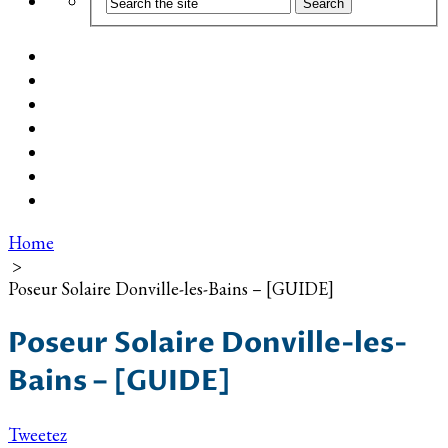
Coût d’installation
Guide d’achat
Devis gratuit
Installation Photovoltaïque dans ma Ville
Blog
Qui suis-je ?
Contact
Home
>
Poseur Solaire Donville-les-Bains – [GUIDE]
Poseur Solaire Donville-les-
Bains – [GUIDE]
Tweetez