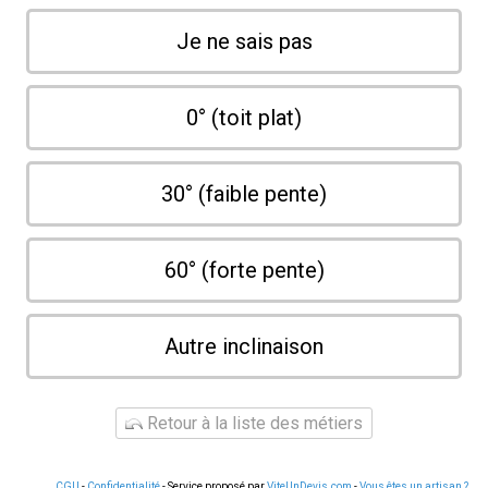
Je ne sais pas
0° (toit plat)
30° (faible pente)
60° (forte pente)
Autre inclinaison
Retour à la liste des métiers
CGU
-
Confidentialité
- Service proposé par
ViteUnDevis.com
-
Vous êtes un artisan ?