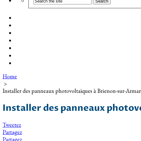
Coût d’installation
Guide d’achat
Devis gratuit
Installation Photovoltaïque dans ma Ville
Blog
Qui suis-je ?
Contact
Home
>
Installer des panneaux photovoltaïques à Brienon-sur-Arma
Installer des panneaux photo
Tweetez
Partagez
Partagez