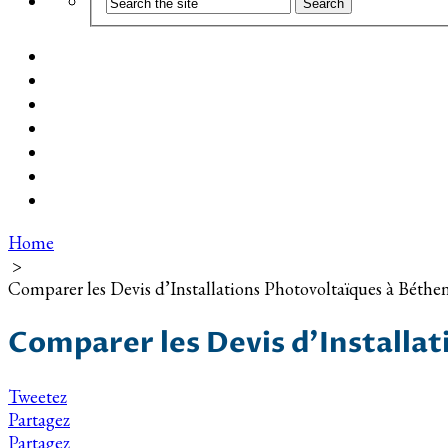
Coût d’installation
Guide d’achat
Devis gratuit
Installation Photovoltaïque dans ma Ville
Blog
Qui suis-je ?
Contact
Home
>
Comparer les Devis d’Installations Photovoltaïques à Béthe
Comparer les Devis d’Installa
Tweetez
Partagez
Partagez