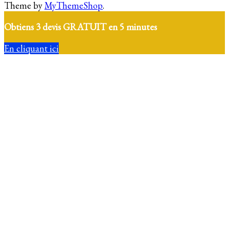
Theme by
MyThemeShop
.
Obtiens 3 devis GRATUIT en 5 minutes
En cliquant ici