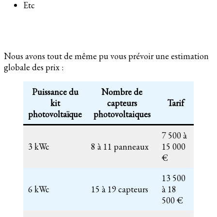
Etc
Nous avons tout de même pu vous prévoir une estimation
globale des prix :
Puissance du
Nombre de
kit
capteurs
Tarif
photovoltaïque
photovoltaiques
7 500 à
3 kWc
8 à 11 panneaux
15 000
€
13 500
6 kWc
15 à 19 capteurs
à 18
500 €