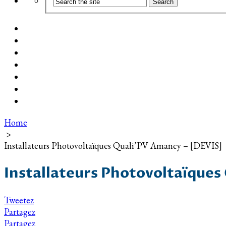
Coût d’installation
Guide d’achat
Devis gratuit
Installation Photovoltaïque dans ma Ville
Blog
Qui suis-je ?
Contact
Home
>
Installateurs Photovoltaïques Quali’PV Amancy – [DEVIS]
Installateurs Photovoltaïques
Tweetez
Partagez
Partagez