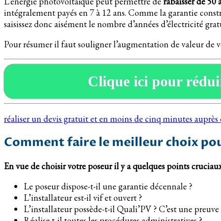
L’énergie photovoltaïque peut permettre de
rabaisser de 50 
intégralement payés en 7 à 12 ans. Comme la garantie construc
saisissez donc aisément le nombre d’années d’électricité grat
Pour résumer il faut souligner l’augmentation de valeur de 
Clique ici pour réduir
réaliser un devis gratuit et en moins de cinq minutes auprè
Comment faire le meilleur choix po
En vue de choisir votre poseur il y a quelques points cruciaux
Le poseur dispose-t-il une garantie décennale ?
L’installateur est-il vif et ouvert ?
L’installateur possède-t-il Quali’PV ? C’est une preuve
Réalise t-il toutes les procédures administratives ?