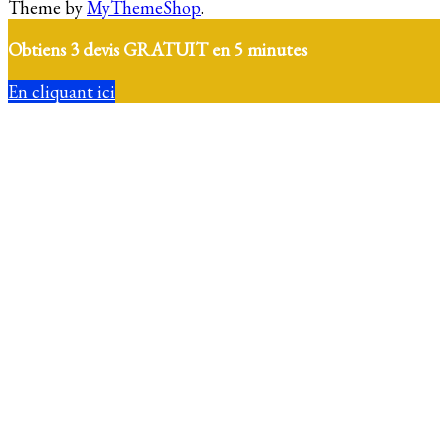
Theme by
MyThemeShop
.
Obtiens 3 devis GRATUIT en 5 minutes
En cliquant ici