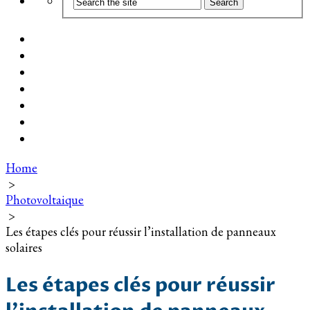
Coût d’installation
Guide d’achat
Devis gratuit
Installation Photovoltaïque dans ma Ville
Blog
Qui suis-je ?
Contact
Home
>
Photovoltaique
>
Les étapes clés pour réussir l’installation de panneaux
solaires
Les étapes clés pour réussir