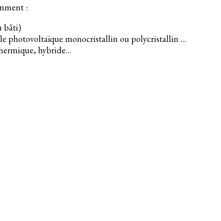
amment :
u bâti)
le photovoltaïque monocristallin ou polycristallin …
 thermique, hybride…