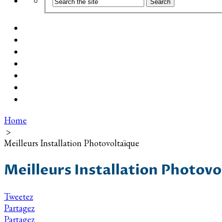
Coût d’installation
Guide d’achat
Devis gratuit
Installation Photovoltaïque dans ma Ville
Blog
Qui suis-je ?
Contact
Home
>
Meilleurs Installation Photovoltaïque
Meilleurs Installation Photovo
Tweetez
Partagez
Partagez