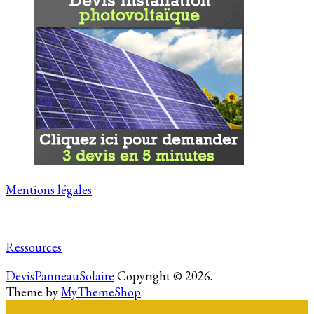
Mentions légales
Ressources
DevisPanneauSolaire
Copyright © 2026.
Theme by
MyThemeShop
.