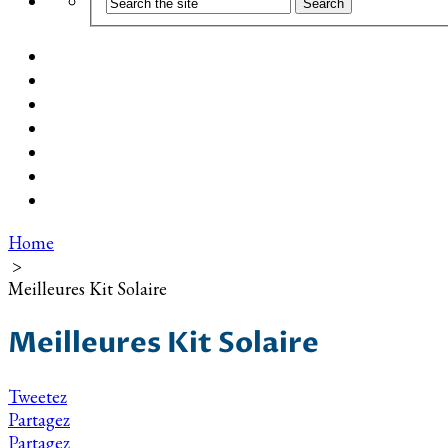
Coût d’installation
Guide d’achat
Devis gratuit
Installation Photovoltaïque dans ma Ville
Blog
Qui suis-je ?
Contact
Home
>
Meilleures Kit Solaire
Meilleures Kit Solaire
Tweetez
Partagez
Partagez